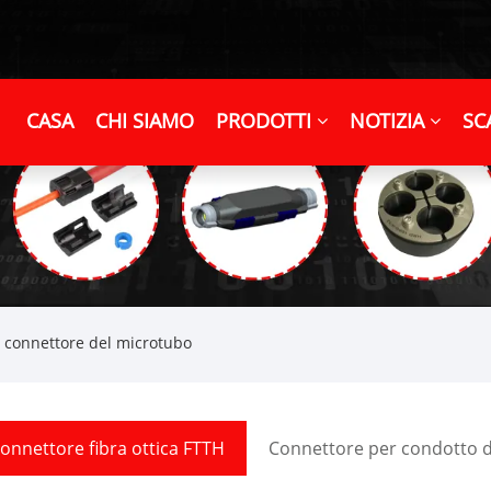
CASA
CHI SIAMO
PRODOTTI
NOTIZIA
SC
l connettore del microtubo
onnettore fibra ottica FTTH
Connettore per condotto di