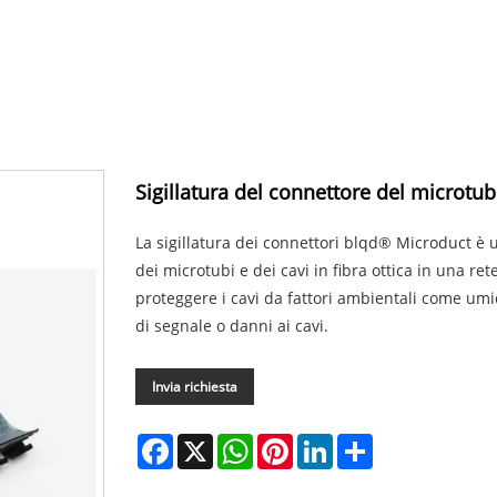
Sigillatura del connettore del microtu
La sigillatura dei connettori blqd® Microduct è u
dei microtubi e dei cavi in ​​fibra ottica in una r
proteggere i cavi da fattori ambientali come umi
di segnale o danni ai cavi.
Invia richiesta
Facebook
X
WhatsApp
Pinterest
LinkedIn
Share