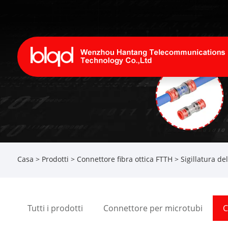
Casa
>
Prodotti
>
Connettore fibra ottica FTTH
> Sigillatura de
Tutti i prodotti
Connettore per microtubi
C