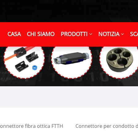
CASA
CHI SIAMO
PRODOTTI
NOTIZIA
SC
onnettore fibra ottica FTTH
Connettore per condotto di