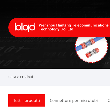
Casa
>
Prodotti
Tutti i prodotti
Connettore per microtubi
C