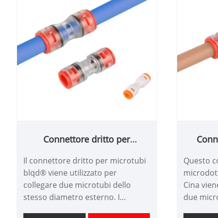
Connettore dritto per
Conne
microtubi
Il connettore dritto per microtubi
Questo c
blqd® viene utilizzato per
microdott
collegare due microtubi dello
Cina vien
stesso diametro esterno. I
due micro
connettori dritti per microtubi
esterno, 