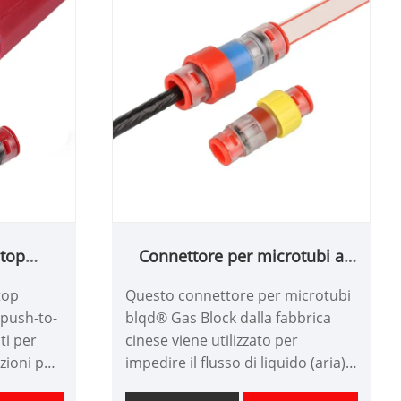
Stop
Connettore per microtubi a
blocco di gas
top
Questo connettore per microtubi
 push-to-
blqd® Gas Block dalla fabbrica
ati per
cinese viene utilizzato per
zioni per
impedire il flusso di liquido (aria)
tiche
tra i microtubi collegati nel punto