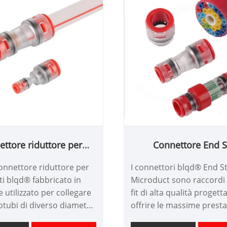
ttore riduttore per
Connettore End 
microtubo
Microduct
onnettore riduttore per
I connettori blqd® End S
i blqd® fabbricato in
Microduct sono raccordi
e utilizzato per collegare
fit di alta qualità progett
tubi di diverso diametro
offrire le massime presta
consentendo transizioni
le installazioni di fibre ot