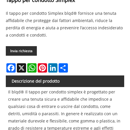
Tappo per condotto Simplex
Il tappo per condotto Simplex blqd® fornisce una tenuta
affidabile che protegge dai fattori ambientali, riduce la
perdita di energia e aiuta a prevenire l'accesso indesiderato
a condotti e condotti.
Invia richiesta
Facebook
X
WhatsApp
Pinterest
LinkedIn
Share
Descrizione del prodotto
Il blqd® Il tappo per condotto simplex è progettato per
creare una tenuta sicura e affidabile che impedisce a
qualsiasi cosa di entrare o uscire dal condotto, come
detriti, umidità o parassiti. In genere è realizzato con un
materiale durevole e flessibile, come gomma o plastica, in
grado di resistere a temperature estreme e agli effetti