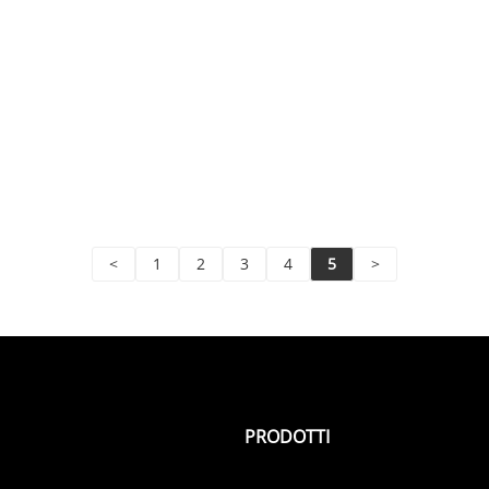
<
1
2
3
4
5
>
PRODOTTI