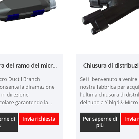
ra del ramo del micro
Chiusura di distribuz
condotto I
tubo a Y micro con
cro Duct I Branch
Sei il benvenuto a venire 
consente la diramazione
nostra fabbrica per acqu
e in direzione
l'ultima chiusura di distr
colare garantendo la
del tubo a Y blqd® Micro
 e l'integrità dei cavi in ​​
alta qualità e di vendita,
ica nel condotto
prezzo. Non vediamo l'or
erne di
Invia richiesta
Per saperne di
Invia 
ù
più
e.
collaborare con te.