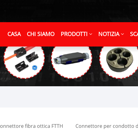
CASA
CHI SIAMO
PRODOTTI
NOTIZIA
SC
onnettore fibra ottica FTTH
Connettore per condotto di