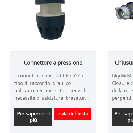
Connettore a pressione
Chiusu
Il connettore push-fit blqd® è un
blqd® Mi
tipo di raccordo idraulico
Closure 
utilizzato per unire i tubi senza la
della ret
necessità di saldatura, brasatura
perpendi
o altri metodi di connessione
protezione
tradizionali.
fibra ott
Per saperne di
Invia richiesta
Per sap
più
pi
principal