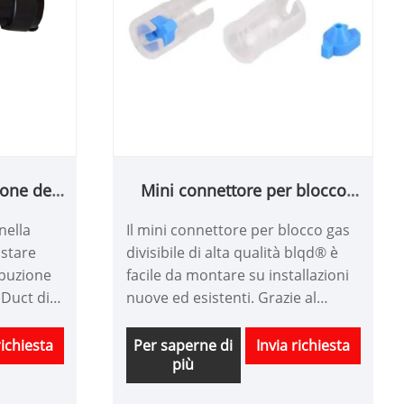
ione del
Mini connettore per blocco
dotto
gas divisibile
nella
Il mini connettore per blocco gas
istare
divisibile di alta qualità blqd® è
ibuzione
facile da montare su installazioni
 Duct di
nuove ed esistenti. Grazie al
 a basso
design intelligente del Mini
a di
Divisible Gas Block Connector, lo
richiesta
Per saperne di
Invia richiesta
più
spostamento del sigillo sulla fibra
ora appartiene al passato.